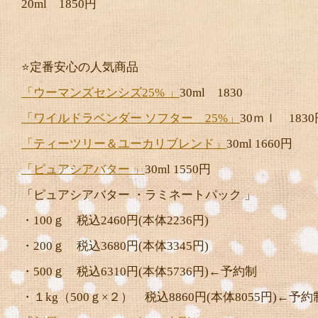
20ml 1850円
⭐️定番安心の人気商品
「ウーマンズセンシズ25% 」
30ml 1830
「ワイルドラベンダー ソフター 25%」
30ｍｌ 1830
「ティーツリー＆ユーカリブレンド」
30ml 1660円
「ピュアシアバター 」
30ml 1550円
「ピュアシアバター ・ラミネートパック 」
・100ｇ 税込2460円(本体2236円)
・200ｇ 税込3680円(本体3345円)
・500ｇ 税込6310円(本体5736円)←予約制
・１kg（500ｇ×２） 税込8860円(本体8055円)←予約