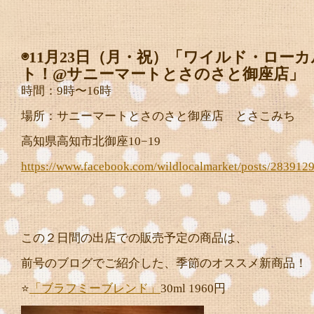
◉11月23日（月・祝）「ワイルド・ロー
ト！@サニーマートとさのさと御座店」
時間：9時〜16時
場所：サニーマートとさのさと御座店 とさこみち
高知県高知市北御座10−19
https://www.facebook.com/wildlocalmarket/posts/28391
この２日間の出店での販売予定の商品は、
前号のブログでご紹介した、季節のオススメ新商品！
⭐️
「ブラフミーブレンド」
30ml 1960円