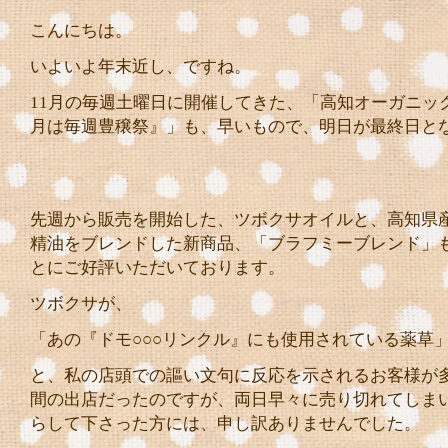
こんにちは。
いよいよ年末近し、ですね。
11月の毎週土曜日に開催してきた、「高知オーガニック
月は毎週豊穣祭』」も、早いもので、明日が最終日と
先週から販売を開始した、ツボクサオイルと、高知県
精油をブレンドした新商品、「ブラフミーブレンド」
とにご好評いただいております。
ツボクサが、
「あの『ドモ○○○リンクル』にも使用されている薬草
と、私の店頭での謳い文句に反応を示されるお客様が多
間の出店だったのですが、両日早々に売り切れてしま
らして下さった方には、申し訳ありませんでした。