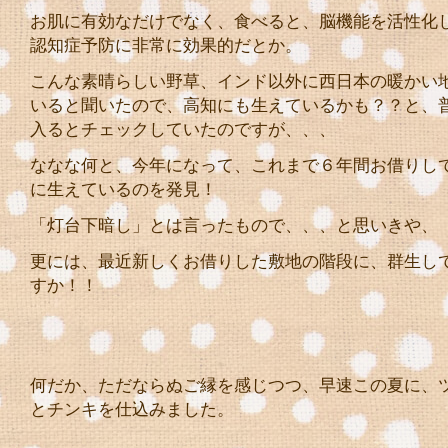
お肌に有効なだけでなく、食べると、脳機能を活性化
認知症予防に非常に効果的だとか。
こんな素晴らしい野草、インド以外に西日本の暖かい
いると聞いたので、高知にも生えているかも？？と、
入るとチェックしていたのですが、、、
ななな何と、今年になって、これまで６年間お借りし
に生えているのを発見！
「灯台下暗し」とは言ったもので、、、と思いきや、
更には、最近新しくお借りした敷地の階段に、群生し
すか！！
何だか、ただならぬご縁を感じつつ、早速この夏に、
とチンキを仕込みました。