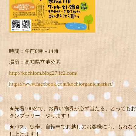
時間：午前8時～14時
場所：高知県立池公園
http://kochiom.blog27.fc2.com/
https://www.facebook.com/kochiorganicmarket/
★先着100名で、お買い物券が必ず当たる、とっても
タンプラリー」やります！
★バス、徒歩、自転車でお越しのお客様にも、もれな
し上げます！