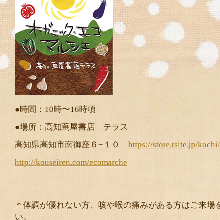
●時間：10時〜16時頃
●場所：高知蔦屋書店 テラス
高知県高知市南御座６−１０
https://store.tsite.jp/kochi
http://kouseiren.com/ecomarche
＊体調が優れない方、咳や喉の痛みがある方はご来場
い。