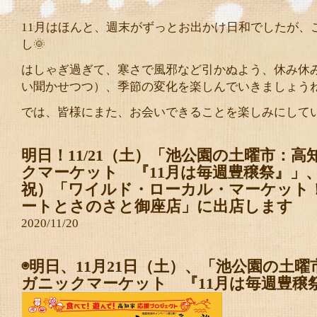
11月はほんと、週末がずっとお出かけ日和でしたが、
し🌞
はしゃぎ過ぎて、寒さで風邪など引かぬよう、休み休
い聞かせつつ）、季節の変化を楽しんでいきましょう
では、皆様にまた、お会いできることを楽しみにして
明日！11/21（土）「池公園の土曜市：
クマーケット 『11月は毎週豊穣祭』」、1
祝）「ワイルド・ローカル・マーケット
ートとさのさと御座店」に出店します
2020/11/20
◉明日、11月21日（土）、「池公園の土
ガニックマーケット 『11月は毎週豊穣