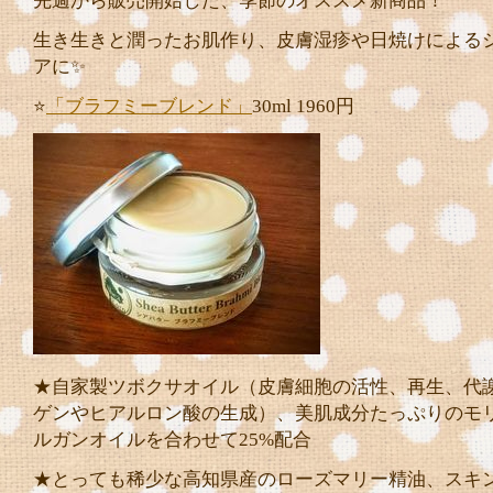
先週から販売開始した、季節のオススメ新商品！
生き生きと潤ったお肌作り、皮膚湿疹や日焼けによる
アに✨
⭐️
「ブラフミーブレンド」
30ml 1960円
★自家製ツボクサオイル（皮膚細胞の活性、再生、代
ゲンやヒアルロン酸の生成）、美肌成分たっぷりのモ
ルガンオイルを合わせて25%配合
★とっても稀少な高知県産のローズマリー精油、スキ