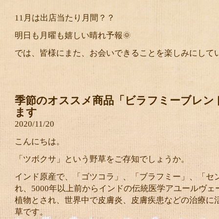
11月は出店当たり月間？？
明日も月曜も嬉しい晴れ予報🌞
では、皆様にまた、お会いできることを楽しみにして
季節のオススメ商品「ビラフミーブレン
ます
2020/11/20
こんにちは。
「ツボクサ」という野草をご存知でしょうか。
インド原産で、「ゴツコラ」、「ブラフミー」、「セ
れ、5000年以上前からインドの伝統医学アユールヴェ
植物とされ、世界中で皮膚炎、皮膚疾患などの治療に
草です。