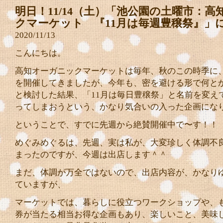
明日！11/14（土）「池公園の土曜市：
クマーケット 『11月は毎週豊穣祭』」
2020/11/13
こんにちは。
高知オーガニックマーケットは毎年、秋のこの時季に
を開催してきましたが、今年も、密を避ける形で何と
と検討した結果、「11月は毎日豊穣祭」と名前を変え
ってしまおうという、かなり気合いの入った企画にな
ということで、すでに先週から絶賛開催中で〜す！！
めぐみめぐるは、先週、実は私が、大変珍しく体調不
まったのですが、今週は出店します＾＾
まだ、体調が万全ではないので、出店内容が、かなり
ていますが、
マーケットでは、暮らしに役立つワークショップや、
券が当たる相当お得な企画もあり、楽しいこと、美味