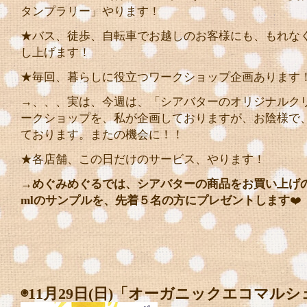
タンプラリー」やります！
★バス、徒歩、自転車でお越しのお客様にも、もれな
し上げます！
★毎回、暮らしに役立つワークショップ企画あります
→、、、実は、今週は、「シアバターのオリジナルク
ークショップを、私が企画しておりますが、お陰様で
ております。またの機会に！！
★各店舗、この日だけのサービス、やります！
→
めぐみめぐるでは、シアバターの商品をお買い上げ
mlのサンプルを、先着５名の方にプレゼントします
❤️
◉11月29日(日)「オーガニックエコマルシ