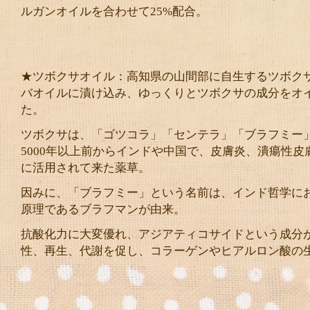
ルガンオイルを合わせて25%配合。
★ツボクサオイル：高知県の山間部に自生するツボク
バオイルに漬け込み、ゆっくりとツボクサの成分をオ
た。
ツボクサは、「ゴツコラ」「センテラ」「ブラフミー
5000年以上前からインドや中国で、皮膚炎、潰瘍性皮
に活用されて来た薬草。
因みに、「ブラフミー」という名前は、インド哲学に
原理であるブラフマンが由来。
抗酸化力に大変優れ、アジアティコサイドという成分
性、再生、代謝を促し、コラーゲンやヒアルロン酸の