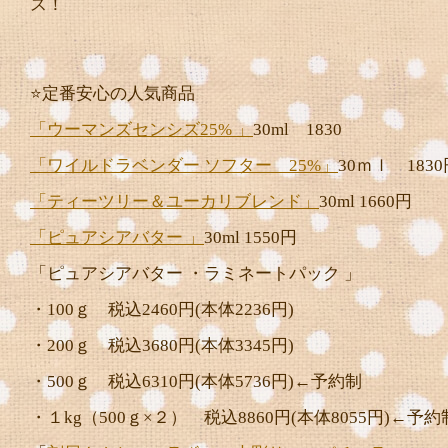
ス！
⭐️定番安心の人気商品
「ウーマンズセンシズ25% 」
30ml 1830
「ワイルドラベンダー ソフター 25%」
30ｍｌ 1830
「ティーツリー＆ユーカリブレンド」
30ml 1660円
「ピュアシアバター 」
30ml 1550円
「ピュアシアバター ・ラミネートパック 」
・100ｇ 税込2460円(本体2236円)
・200ｇ 税込3680円(本体3345円)
・500ｇ 税込6310円(本体5736円)←予約制
・１kg（500ｇ×２） 税込8860円(本体8055円)←予約