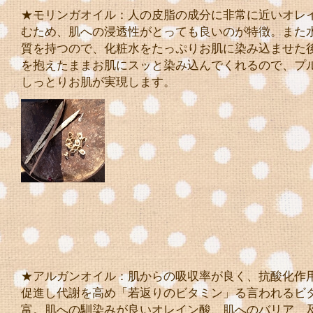
★モリンガオイル：人の皮脂の成分に非常に近いオレ
むため、肌への浸透性がとっても良いのが特徴。また
質を持つので、化粧水をたっぷりお肌に染み込ませた
を抱えたままお肌にスッと染み込んでくれるので、プ
しっとりお肌が実現します。
★アルガンオイル：肌からの吸収率が良く、抗酸化作
促進し代謝を高め「若返りのビタミン」る言われるビ
富。肌への馴染みが良いオレイン酸、肌へのバリア、