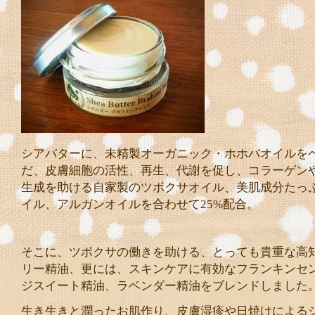
シアバターに、未精製オーガニック・ホホバオイルを
だ、皮膚細胞の活性、再生、代謝を促し、コラーゲン
生成を助ける自家製のツボクサオイル、美肌成分たっ
イル、アルガンオイルを合わせて25%配合。
そこに、ツボクサの働きを助ける、とっても貴重な高
リー精油、更には、スキンケアに有効なフランキンセ
ジスイート精油、ラベンダー精油をブレンドしました
生き生きと潤ったお肌作り、皮膚湿疹や日焼けによる