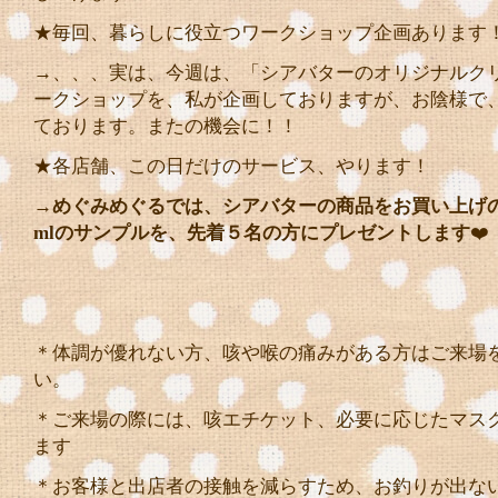
★毎回、暮らしに役立つワークショップ企画あります
→、、、実は、今週は、「シアバターのオリジナルク
ークショップを、私が企画しておりますが、お陰様で
ております。またの機会に！！
★各店舗、この日だけのサービス、やります！
→
めぐみめぐるでは、シアバターの商品をお買い上げ
mlのサンプルを、先着５名の方にプレゼントします
❤️
＊体調が優れない方、咳や喉の痛みがある方はご来場
い。
＊ご来場の際には、咳エチケット、必要に応じたマス
ます
＊お客様と出店者の接触を減らすため、お釣りが出な